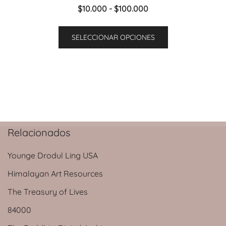
Rango
$
10.000
-
$
100.000
de
Este
precios:
SELECCIONAR OPCIONES
producto
desde
tiene
$10.000
múltiples
hasta
variantes.
$100.000
Las
opciones
se
Relacionados
pueden
elegir
Younge Drodul Ling USA
en
la
Himalayan Art Resources
página
The Treasury of Lives
de
84000
producto