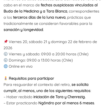
desde
cabo en el marco de
fechas auspiciosas vinculadas al
$1.000
Buda de la Medicina y a Tara Blanca
, correspondientes
a los
terceros días de la luna nueva
, prácticas que
hasta
tradicionalmente se consideran favorables para la
$60.000
sanación y longevidad
.
Viernes 20, sábado 21 y domingo 22 de febrero de
2026
Viernes y sábado: 09:00 a 20:00 horas (Chile)
Domingo: 09:00 a 13:00 horas (Chile)
Online en vivo
Requisitos para participar
Para resguardar el contexto del retiro,
se solicita
cumplir, al menos, uno de los siguientes requisitos
:
– Haber recibido
iniciación de Tara y Chenrezig.
– Estar practicando
Ngöndro por al menos 6 meses
.