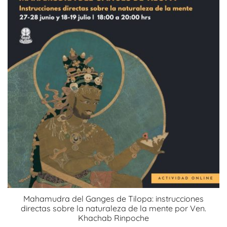
$100.000
Las
opciones
se
pueden
elegir
en
la
página
de
producto
Mahamudra del Ganges de Tilopa: instrucciones
directas sobre la naturaleza de la mente por Ven.
Khachab Rinpoche