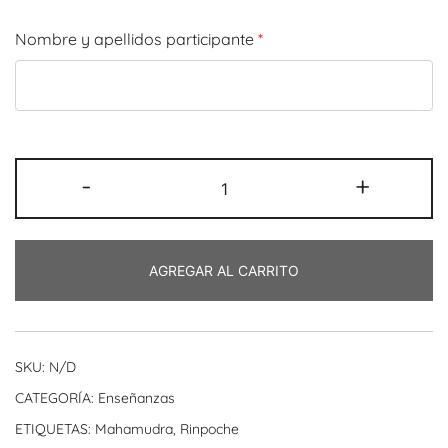
Nombre y apellidos participante
*
Retiro
-
+
Online
Tara
Verde
AGREGAR AL CARRITO
y
Chenrezig
cantidad
SKU:
N/D
CATEGORÍA:
Enseñanzas
ETIQUETAS:
Mahamudra
,
Rinpoche