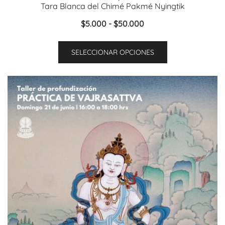
Tara Blanca del Chimé Pakmé Nyingtik
Rango
$
5.000
-
$
50.000
de
Este
precios:
SELECCIONAR OPCIONES
producto
desde
tiene
$5.000
múltiples
hasta
variantes.
$50.000
Las
opciones
se
pueden
elegir
en
la
página
de
producto