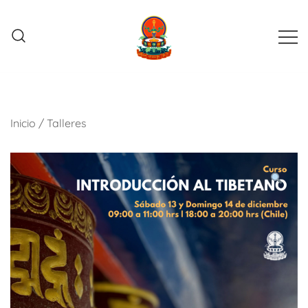
Saltar
al
contenido
Grupo de estudio y práctica budista
YKL Chile
Inicio
/
Talleres