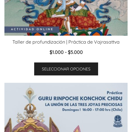
Taller de profundización | Práctica de Vajrasattva
Rango
$
1.000
-
$
5.000
de
Este
precios:
SELECCIONAR OPCIONES
producto
desde
tiene
$1.000
múltiples
hasta
variantes.
$5.000
Las
opciones
se
pueden
elegir