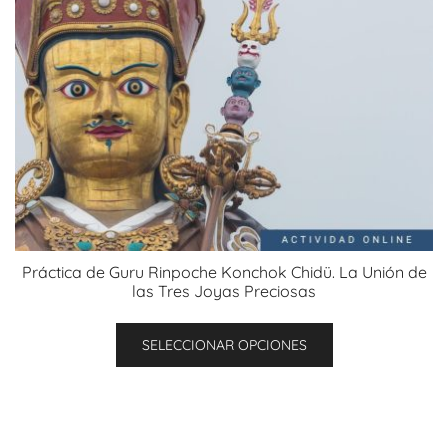
en
la
página
de
producto
Práctica de Guru Rinpoche Konchok Chidü. La Unión de
las Tres Joyas Preciosas
Este
SELECCIONAR OPCIONES
producto
tiene
múltiples
variantes.