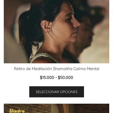
en
la
página
de
producto
Retiro de Meditación Shamatha Calma Mental
Rango
$
15.000
-
$
50.000
de
Este
precios:
SELECCIONAR OPCIONES
producto
desde
tiene
$15.000
múltiples
hasta