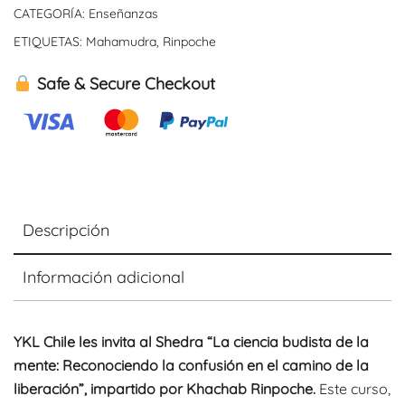
CATEGORÍA:
Enseñanzas
en
ETIQUETAS:
Mahamudra
,
Rinpoche
el
camino
Safe & Secure Checkout
de
la
liberación
cantidad
Descripción
Información adicional
YKL Chile les invita al Shedra “La ciencia budista de la
mente: Reconociendo la confusión en el camino de la
liberación”, impartido por Khachab Rinpoche.
Este curso,