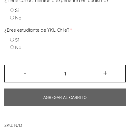
¿Tiene conocimientos o experiencia en budismo?
*
Sí
No
¿Eres estudiante de YKL Chile?
*
Sí
No
La
-
+
ciencia
budista
de
AGREGAR AL CARRITO
la
mente.
Reconociendo
la
SKU:
N/D
confusión