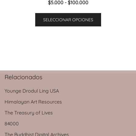
Rango
$
5.000
-
$
100.000
de
Este
precios:
SELECCIONAR OPCIONES
producto
desde
tiene
$5.000
múltiples
hasta
variantes.
$100.000
Las
opciones
se
Relacionados
pueden
elegir
Younge Drodul Ling USA
en
la
Himalayan Art Resources
página
The Treasury of Lives
de
84000
producto
The Buddhist Digital Archives