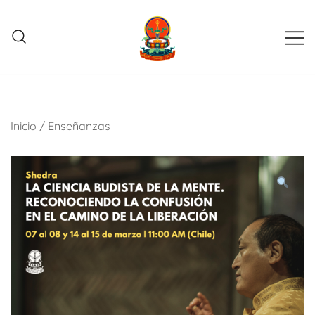
Saltar
al
contenido
Grupo de estudio y práctica budista
YKL Chile
Inicio
/
Enseñanzas