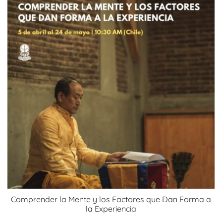
variantes.
$50.000
Las
opciones
se
pueden
elegir
en
la
página
de
producto
Comprender la Mente y los Factores que Dan Forma a
la Experiencia