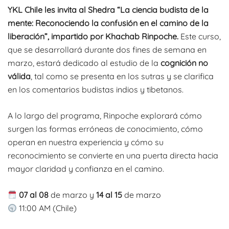
de
YKL Chile les invita al Shedra “La ciencia budista de la
precios:
mente: Reconociendo la confusión en el camino de la
liberación”, impartido por Khachab Rinpoche.
Este curso,
desde
que se desarrollará durante dos fines de semana en
$1.000
marzo, estará dedicado al estudio de la
cognición no
válida
, tal como se presenta en los sutras y se clarifica
hasta
en los comentarios budistas indios y tibetanos.
$100.000
A lo largo del programa, Rinpoche explorará cómo
surgen las formas erróneas de conocimiento, cómo
operan en nuestra experiencia y cómo su
reconocimiento se convierte en una puerta directa hacia
mayor claridad y confianza en el camino.
07 al 08
de marzo y
14 al 15
de marzo
11:00 AM (Chile)