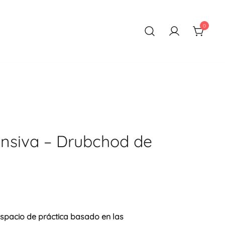
0
ensiva – Drubchod de
Rango
de
 espacio de práctica basado en las