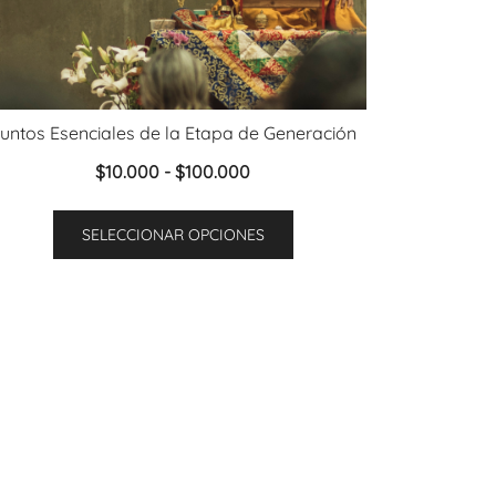
untos Esenciales de la Etapa de Generación
Rango
$
10.000
-
$
100.000
de
Este
precios:
SELECCIONAR OPCIONES
producto
desde
tiene
$10.000
múltiples
hasta
variantes.
$100.000
Las
opciones
se
pueden
elegir