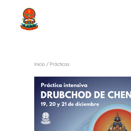
Saltar
al
contenido
Grupo de estudio y práctica budista
YKL Chile
Inicio
/
Prácticas