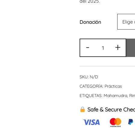
del 2025.
Donación
Práctica
-
+
intensiva
-
Drubchod
de
SKU:
N/D
Chenrezig
CATEGORÍA:
Prácticas
cantidad
ETIQUETAS:
Mahamudra
,
Ri
Safe & Secure Che