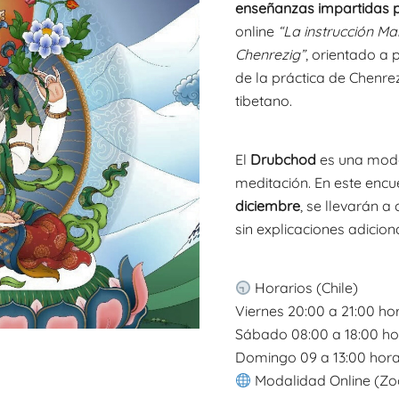
enseñanzas impartidas 
online
“La instrucción M
Chenrezig”
, orientado a 
de la práctica de Chenre
tibetano.
El
Drubchod
es una modal
meditación. En este encue
diciembre
, se llevarán a
sin explicaciones adicion
Horarios (Chile)
Viernes 20:00 a 21:00 ho
Sábado 08:00 a 18:00 ho
Domingo 09 a 13:00 hor
Modalidad
Online (Z