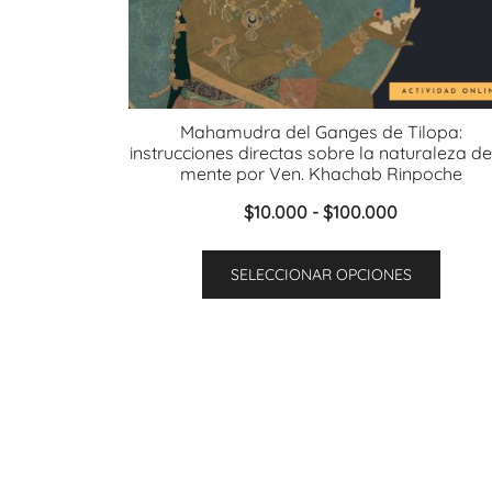
Mahamudra del Ganges de Tilopa:
instrucciones directas sobre la naturaleza de
mente por Ven. Khachab Rinpoche
Rango
$
10.000
-
$
100.000
de
Este
precios:
SELECCIONAR OPCIONES
produ
desde
tiene
$10.000
múltip
hasta
varian
$100.000
Las
opcio
se
puede