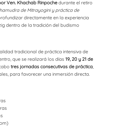
precios:
por Ven. Khachab Rinpoche
durante el retiro
ahamudra de Mitrayogini y práctica de
desde
profundizar directamente en la experiencia
$5.000
zig dentro de la tradición del budismo
hasta
$50.000
idad tradicional de práctica intensiva de
ntro, que se realizará los días
19, 20 y 21 de
 cabo
tres jornadas consecutivas de práctica
,
ales, para favorecer una inmersión directa.
ras
ras
as
oom)